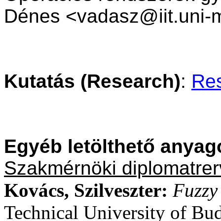
Dénes <vadasz@iit.uni-m
Kutatás
(Research)
:
Re
Egyéb letölthető anyag
Szakmérnöki
diplomatrer
Kovács, Szilveszter:
Fuzz
Technical
University of Bu