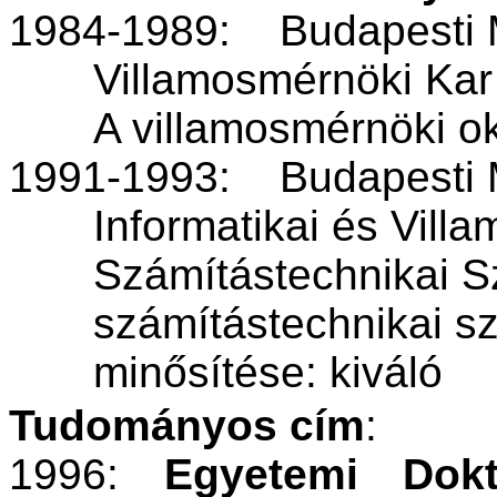
1984-1989:
Budapesti
Villamosmérnöki
Kar
A
villamosmérnöki
o
1991-1993:
Budapesti
Informatikai
és
Villa
Számítástechnikai
S
számítástechnikai
s
minősítése
:
kiváló
Tudományos
cím
:
1996:
Egyetemi Dokt