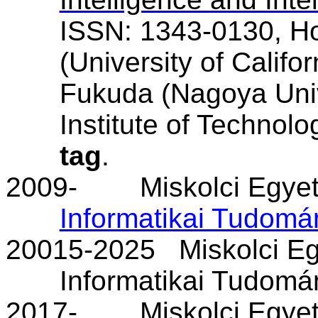
ISSN: 1343-0130, Ho
(University of Califor
Fukuda (Nagoya Univ
Institute of Technolo
tag
.
2009-
Miskolci Egy
Informatikai Tudomán
20015-2025
Miskolci E
Informatikai Tudomán
2017-
Miskolci Egye