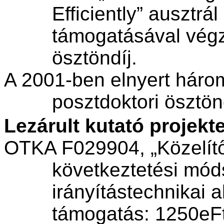
Efficiently”
ausztrál
támogatásával
végz
ösztöndíj
.
A 2001-ben
elnyert
háro
posztdoktori
ösztön
Lezárult
kutató
projekt
OTKA F029904, „
Közelít
következtetési
mód
irányítástechnikai
a
támogatás
: 1250eF