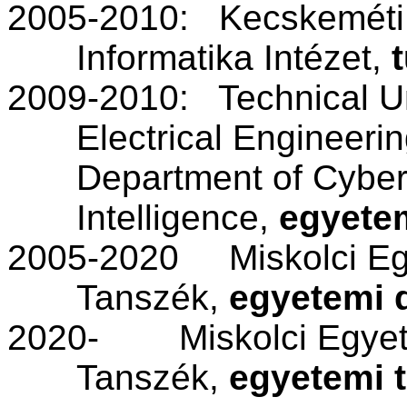
2005-2010:
Kecskeméti
Informatika Intézet,
2009-2010:
Technical
Un
Electrical
Engineerin
Department
of
Cyber
Intelligence
,
egyete
2005-2020
Miskolci
E
Tanszék
,
egyetemi
2020-
Miskolci
Egye
Tanszék
,
egyetemi