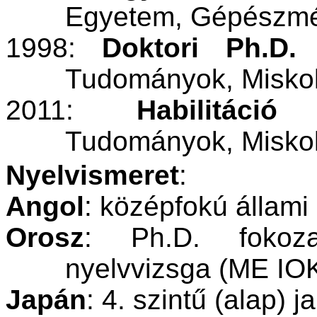
Egyetem, Gépészmé
1998:
Doktori
Ph
.D
.
f
Tudományok, Misko
2011:
Habilitáció
(
Tudományok
,
Miskol
Nyelvismeret
:
Angol
: középfokú állami
Orosz
:
Ph.D
. fokoz
nyelvvizsga (ME IO
Japán
: 4. szintű (alap) 