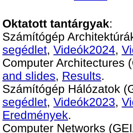
Oktatott tantárgyak
:
Számítógép Architektúr
segédlet
,
Videók2024
,
V
Computer
Architectures
(
and
slides
,
Results
.
Számítógép Hálózatok (
segédlet
,
Videók2023
,
V
Eredmények
.
Computer
Networks
(GEI