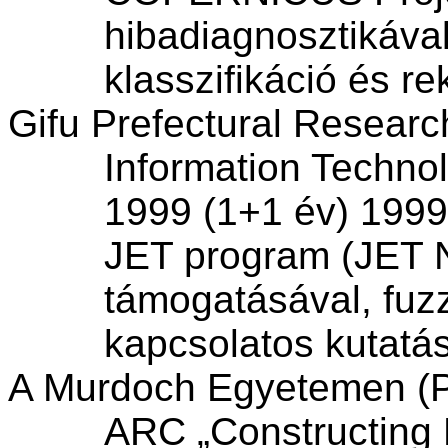
hibadiagnosztikával
klasszifikáció és
re
Gifu
Prefectural
Research 
Information
Techno
1999 (1+1 év) 1999
JET
program (
JET
N
támogatásával, fuzz
kapcsolatos kutatá
A Murdoch
Egyetemen
(P
ARC „Constructing 