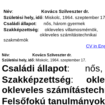
Név
:
Kovács Szilveszter dr.
Születési hely, idő
:
Miskolc, 1964. szeptember 17
Családi állapot
:
nős, három gyermek
Szakképzettség
:
okleveles villamosmérnök,
okleveles számítástechnikai
szakmérnök
CV in Eng
Név
:
Kovács
Szilveszter
dr.
Születési
hely
,
idő
:
Miskolc, 1964.
szeptember
17.
Családi
állapot
:
nős
Szakképzettség
:
okle
okleveles
számítástech
Felsőfokú
tanulmányok