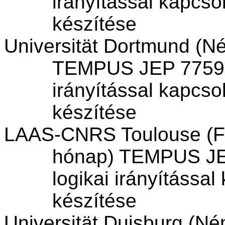
irányítással kapcso
készítése
Universität
Dortmund (Né
TEMPUS JEP 7759 t
irányítással kapcso
készítése
LAAS-
CNRS
Toulouse (F
hónap) TEMPUS JEP
logikai irányítássa
készítése
Universität
Duisburg (Ném