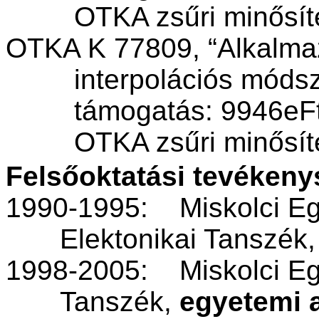
OTKA
zsűri
minősít
OTKA K 77809, “
Alkalma
interpolációs
módsz
támogatás
: 9946eF
OTKA
zsűri
minősít
Felsőoktatási
tevékeny
1990-1995:
Miskolci
E
Elektonikai
Tanszék
1998-2005:
Miskolci
E
Tanszék
,
egyetemi