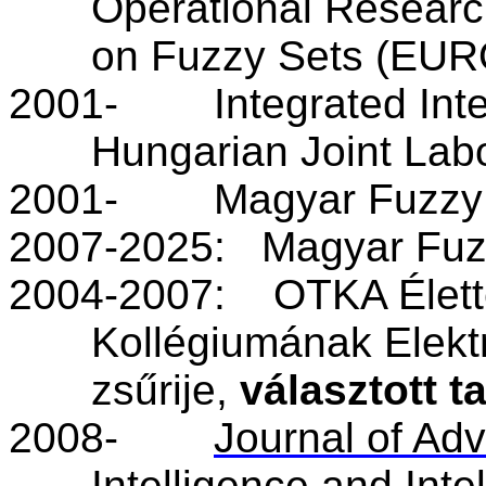
Operational Researc
on Fuzzy Sets (EU
2001-
Integrated Int
Hungarian Joint Labo
2001-
Magyar Fuzz
2007-2025:
Magyar Fu
2004-2007:
OTKA
Élet
Kollégiumának
Elekt
zsűrije
,
választott
t
2008-
Journal of Ad
Intelligence and Inte