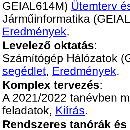
GEIAL614M)
Ütemterv é
Járműinformatika (GEIA
Eredmények
.
Levelező oktatás
:
Számítógép Hálózatok 
segédlet
,
Eredmények
.
Komplex tervezés
:
A 2021/2022 tanévben m
feladatok,
Kiírás
.
Rendszeres tanórák és 