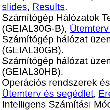
slides
,
Results
.
Számítógép Hálózatok T
(GEIAL30G-B),
Ütemterv
Számítógép hálózat üzeme
(GEIAL30GB).
Számítógép hálózat üzeme
(GEIAL30HB).
Operációs rendszerek é
Ütemterv és segédlet
,
Er
Intelligens Számítási M