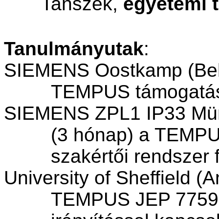
Tanszék,
egyetemi 
Tanulmányutak
:
SIEMENS
Oostkamp
(Bel
TEMPUS támogatásáv
SIEMENS ZPL1 IP33 Mün
(3 hónap) a TEMPU
szakértői rendszer 
University of
Sheffield
(An
TEMPUS JEP 7759 t