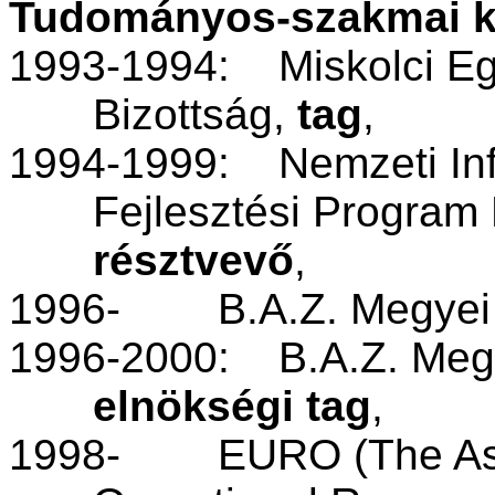
Tudományos-szakmai
k
1993-1994:
Miskolci
E
Bizottság
,
tag
,
1994-1999:
Nemzeti
In
Fejlesztési
Program
résztvevő
,
1996-
B.A.Z.
Megyei
1996-2000:
B.A.Z.
Meg
elnökségi
tag
,
1998-
EURO (The As