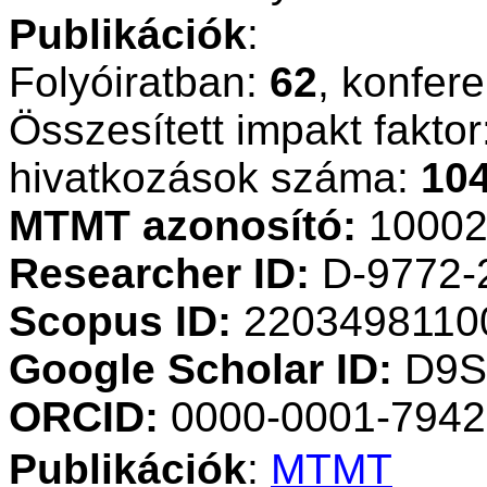
Publikációk
:
Folyóiratban:
62
,
konfere
Összesített
impakt
faktor
hivatkozások száma:
10
MTMT azonosító:
10002
Researcher
ID:
D-9772-
Scopus
ID:
2203498110
Google
Scholar
ID:
D9S
ORCID:
0000-0001-7942
Publikációk
:
MTMT