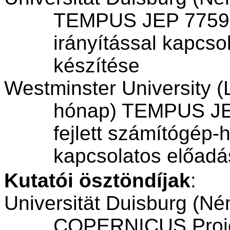
TEMPUS JEP 7759 t
irányítással kapcso
készítése
Westminster University (
hónap) TEMPUS JE
fejlett számítógép-
kapcsolatos előadá
Kutatói ösztöndíjak
:
Universität
Duisburg (Ném
COPERNICUS Projec